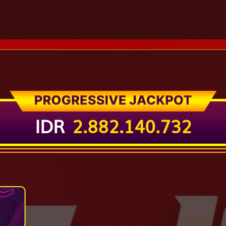
IDR
2.893.264.728