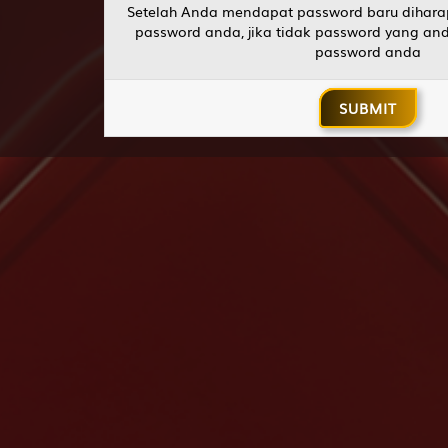
Setelah Anda mendapat password baru dihar
password anda, jika tidak password yang an
password anda