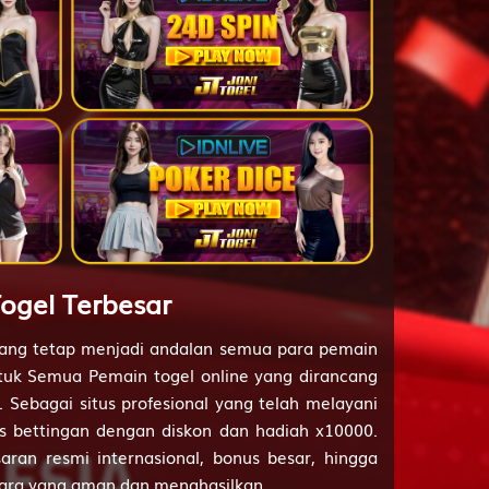
ogel Terbesar
 yang tetap menjadi andalan semua para pemain
ntuk Semua Pemain togel online yang dirancang
ebagai situs profesional yang telah melayani
s bettingan dengan diskon dan hadiah x10000.
aran resmi internasional, bonus besar, hingga
 cara yang aman dan menghasilkan.