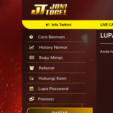
NG DI JONITOGEL BANDAR TOGEL, LIVE CASINO & SLOT TERBAI
Info Terkini:
LUP
Cara Bermain
History Nomor
Anda h
Buku Mimpi
Referral
Hubungi Kami
Lupa Password
Promosi
DAFTAR