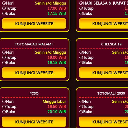
Hari
Senin s/d Minggu
HARI SELASA & JUM'AT (
Tutup
17:00 WIB
Tutup
1
Buka
17:15 WIB
Buka
1
KUNJUNGI WEBSITE
KUNJUNGI WEBSIT
TOTOMACAU MALAM I
CHELSEA 19
Hari
Senin s/d Minggu
Hari
Senin s/
Tutup
19:00 WIB
Tutup
1
Buka
19:15 WIB
Buka
1
KUNJUNGI WEBSITE
KUNJUNGI WEBSIT
PCSO
TOTOMALI 2030
Hari
Minggu Libur
Hari
Senin s/
Tutup
19:50 WIB
Tutup
2
Buka
20:10 WIB
Buka
2
KUNJUNGI WEBSITE
KUNJUNGI WEBSIT