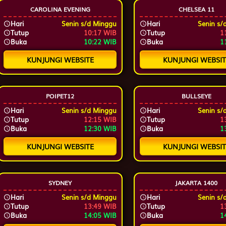
CAROLINA EVENING
CHELSEA 11
Hari
Senin s/d Minggu
Hari
Senin s/
Tutup
10:17 WIB
Tutup
1
Buka
10:22 WIB
Buka
1
KUNJUNGI WEBSITE
KUNJUNGI WEBSIT
POIPET12
BULLSEYE
Hari
Senin s/d Minggu
Hari
Senin s/
Tutup
12:15 WIB
Tutup
1
Buka
12:30 WIB
Buka
1
KUNJUNGI WEBSITE
KUNJUNGI WEBSIT
SYDNEY
JAKARTA 1400
Hari
Senin s/d Minggu
Hari
Senin s/
Tutup
13:49 WIB
Tutup
1
Buka
14:05 WIB
Buka
1