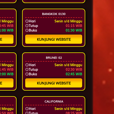
BANGKOK 0130
d Minggu
Hari
Senin s/d Minggu
0:45 WIB
Tutup
01:15 WIB
1:00 WIB
Buka
01:30 WIB
E
KUNJUNGI WEBSITE
BRUNEI 02
d Minggu
Hari
Senin s/d Minggu
1:45 WIB
Tutup
02:30 WIB
2:00 WIB
Buka
02:45 WIB
E
KUNJUNGI WEBSITE
CALIFORNIA
d Minggu
Hari
Senin s/d Minggu
5:50 WIB
Tutup
08:25 WIB