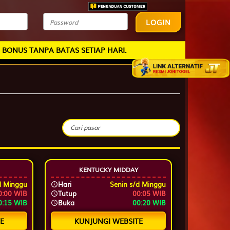
LOGIN
ETIAP HARI.
LINK ALTERNATIF 1
LINK ALTERNATIF 2
LINK ALTERNATIF 3
KENTUCKY MIDDAY
d Minggu
Hari
Senin s/d Minggu
0:00 WIB
Tutup
00:05 WIB
0:15 WIB
Buka
00:20 WIB
E
KUNJUNGI WEBSITE