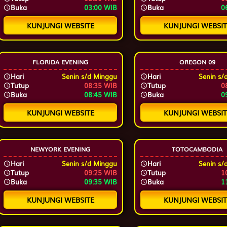
Buka
03:00 WIB
Buka
0
KUNJUNGI WEBSITE
KUNJUNGI WEBSIT
FLORIDA EVENING
OREGON 09
Hari
Senin s/d Minggu
Hari
Senin s/
Tutup
08:35 WIB
Tutup
0
Buka
08:45 WIB
Buka
0
KUNJUNGI WEBSITE
KUNJUNGI WEBSIT
NEWYORK EVENING
TOTOCAMBODIA
Hari
Senin s/d Minggu
Hari
Senin s/
Tutup
09:25 WIB
Tutup
1
Buka
09:35 WIB
Buka
1
KUNJUNGI WEBSITE
KUNJUNGI WEBSIT