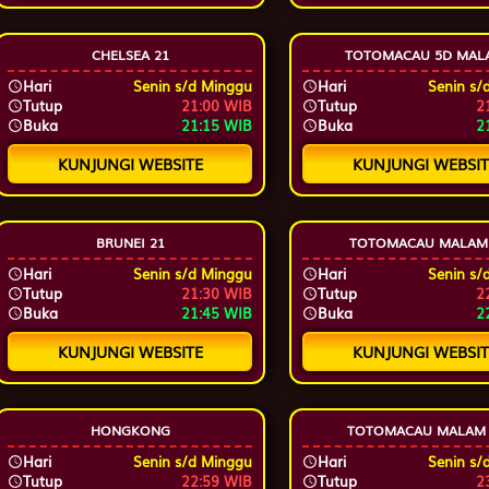
CHELSEA 21
TOTOMACAU 5D MAL
Hari
Senin s/d Minggu
Hari
Senin s/
Tutup
21:00 WIB
Tutup
2
Buka
21:15 WIB
Buka
2
KUNJUNGI WEBSITE
KUNJUNGI WEBSIT
BRUNEI 21
TOTOMACAU MALAM 
Hari
Senin s/d Minggu
Hari
Senin s/
Tutup
21:30 WIB
Tutup
2
Buka
21:45 WIB
Buka
2
KUNJUNGI WEBSITE
KUNJUNGI WEBSIT
HONGKONG
TOTOMACAU MALAM I
Hari
Senin s/d Minggu
Hari
Senin s/
Tutup
22:59 WIB
Tutup
2