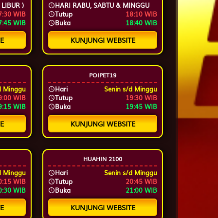
 LIBUR )
HARI RABU, SABTU & MINGGU
7:30 WIB
Tutup
18:10 WIB
7:45 WIB
Buka
18:40 WIB
E
KUNJUNGI WEBSITE
POIPET19
d Minggu
Hari
Senin s/d Minggu
9:00 WIB
Tutup
19:30 WIB
9:15 WIB
Buka
19:45 WIB
E
KUNJUNGI WEBSITE
HUAHIN 2100
d Minggu
Hari
Senin s/d Minggu
0:15 WIB
Tutup
20:45 WIB
0:30 WIB
Buka
21:00 WIB
E
KUNJUNGI WEBSITE